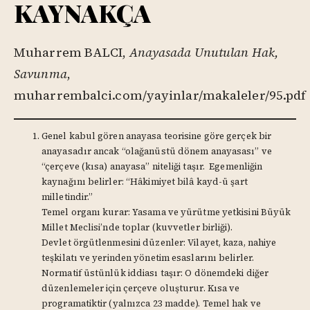
KAYNAKÇA
Muharrem BALCI,
Anayasada Unutulan Hak,
Savunma
,
muharrembalci.com/yayinlar/makaleler/95.pdf
Genel kabul gören anayasa teorisine göre gerçek bir
anayasadır ancak “olağanüstü dönem anayasası” ve
“çerçeve (kısa) anayasa” niteliği taşır. Egemenliğin
kaynağını belirler: “Hâkimiyet bilâ kayd-ü şart
milletindir.”
Temel organı kurar: Yasama ve yürütme yetkisini Büyük
Millet Meclisi’nde toplar (kuvvetler birliği).
Devlet örgütlenmesini düzenler: Vilayet, kaza, nahiye
teşkilatı ve yerinden yönetim esaslarını belirler.
Normatif üstünlük iddiası taşır: O dönemdeki diğer
düzenlemeler için çerçeve oluşturur. Kısa ve
programatiktir (yalnızca 23 madde). Temel hak ve